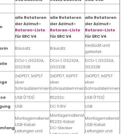
alle Rotatoren
alle Rotatoren
alle Rotatoren
der Azimut-
der Azimut-
der Azimut-
n
Rotoren-Liste
Rotoren-Liste
Rotoren-Liste
für ERC V4
für ERC V4
für ERC V4
bestückt und
form
Bausatz
Bausatz
getestet
DCU-1, GS232A,
DCU-1, GS232A,
DCU-1, GS232A,
olle
GS232B
GS232B
GS232B
2xDPDT, 1xSPST
2xDPDT, 1xSPST
2xDPDT, 1xSPST
nge
über
über
über
Schraubklemmen
Schraubklemmen
Schraubklemmen
ace
USB (FTDI)
RS232c
USB (FTDI)
rgung
USB
DC 11..15V
USB
Montagematerial
Montagematerial
Montagematerial
RS232-Kabel
USB-Kabel
USB-Kabel
umfang
DC-Stecker
Leitungen und
Leitungen und