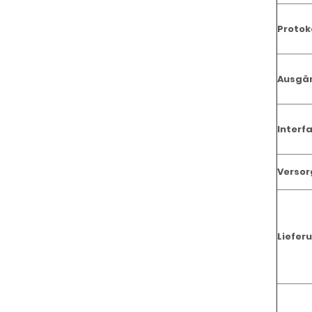
Protok
Ausgä
Interf
Verso
Liefer