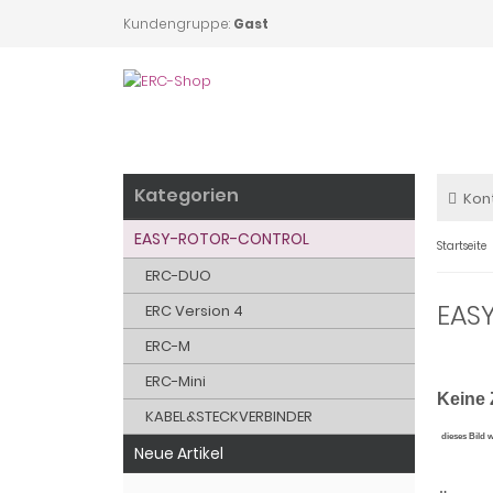
Kundengruppe:
Gast
Kategorien
Kon
EASY-ROTOR-CONTROL
Startseite
ERC-DUO
EAS
ERC Version 4
ERC-M
ERC-Mini
Keine 
KABEL&STECKVERBINDER
dieses Bild 
Neue Artikel