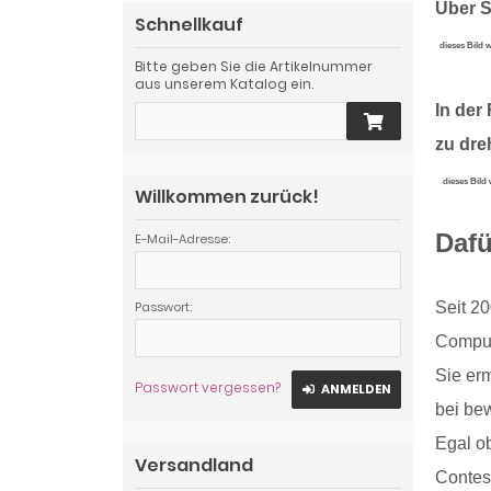
Über S
Schnellkauf
dieses Bild 
Bitte geben Sie die Artikelnummer
aus unserem Katalog ein.
In der
zu dr
dieses Bild
Willkommen zurück!
Dafü
E-Mail-Adresse:
Passwort:
Seit 20
Comput
Sie er
Passwort vergessen?
ANMELDEN
bei be
Egal o
Versandland
Contest