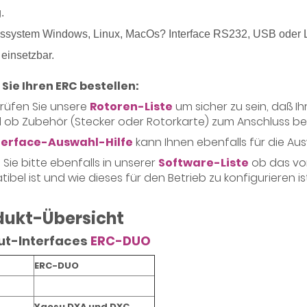
.
bssystem Windows, Linux, MacOs? Interface RS232, USB oder
 einsetzbar.
Sie Ihren ERC bestellen:
prüfen Sie unsere
Rotoren-Liste
um sicher zu sein, daß I
d ob Zubehör (Stecker oder Rotorkarte) zum Anschluss b
terface-Auswahl-Hilfe
kann Ihnen ebenfalls für die Ausw
 Sie bitte ebenfalls in unserer
Software-Liste
ob das vo
ibel ist und wie dieses für den Betrieb zu konfigurieren ist
dukt-Übersicht
ut-Interfaces
ERC-DUO
ERC-DUO
Yaesu DXA und DXC