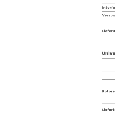
Interf
Verso
Liefer
Univ
Rotore
Liefer