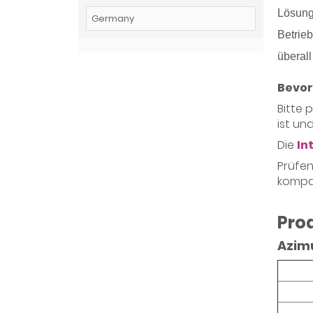
Lösung
Betrie
überall
Bevor 
Bitte 
ist un
Die
In
Prüfen
kompat
Pro
Azim