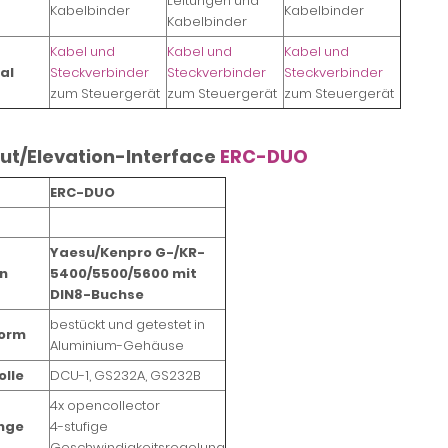
Leitungen und
Kabelbinder
Kabelbinder
Kabelbinder
Kabel und
Kabel und
Kabel und
al
Steckverbinder
Steckverbinder
Steckverbinder
zum Steuergerät
zum Steuergerät
zum Steuergerät
ut/Elevation-Interface
ERC-DUO
ERC-DUO
Yaesu/Kenpro G-/KR-
n
5400/5500/5600 mit
DIN8-Buchse
bestückt und getestet in
form
Aluminium-Gehäuse
olle
DCU-1, GS232A, GS232B
4x opencollector
nge
4-stufige
Geschwindigkeitsregelung