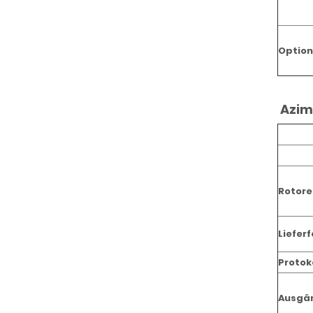
Option
Azim
Rotore
Liefer
Protok
Ausgä