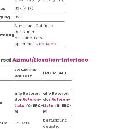
ace
USB (FTDI)
rgung
USB
Aluminium-Gehäuse
USB-Kabel
umfang
Mini-DIN6-Kabel
optionales
DIN8-Kabel
ersal
Azimut/Elevation-Interface
ERC-M USB
ERC-M SMD
Bausatz
alle Rotoren
alle Rotoren
der
Rotoren-
der
Rotoren-
n
Liste
für ERC-
Liste
für ERC-
M
M
bestückt und
form
Bausatz
getestet