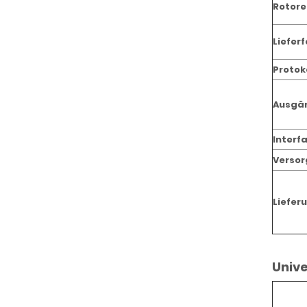
Rotore
Liefer
Protok
Ausgä
Interf
Verso
Liefer
Univ