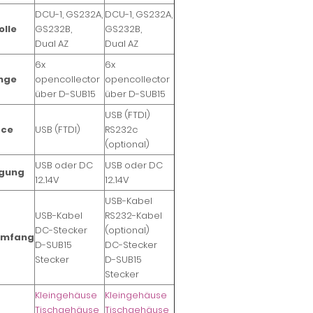
DCU-1, GS232A,
DCU-1, GS232A,
olle
GS232B,
GS232B,
Dual AZ
Dual AZ
6x
6x
nge
opencollector
opencollector
über D-SUB15
über D-SUB15
USB (FTDI)
ace
USB (FTDI)
RS232c
(optional)
USB oder DC
USB oder DC
rgung
12..14V
12..14V
USB-Kabel
USB-Kabel
RS232-Kabel
DC-Stecker
(optional)
umfang
D-SUB15
DC-Stecker
Stecker
D-SUB15
Stecker
Kleingehäuse
Kleingehäuse
Tischgehäuse
Tischgehäuse