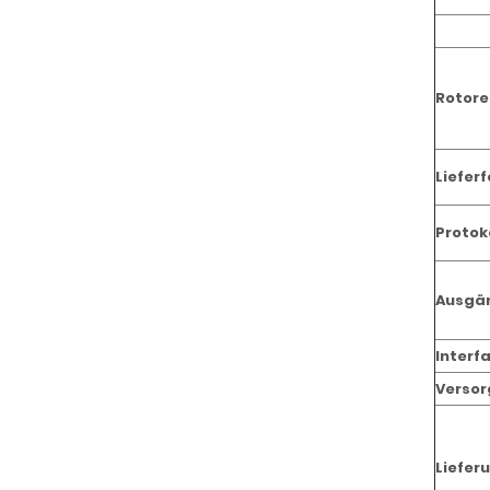
Rotore
Liefer
Protok
Ausgä
Interf
Verso
Liefer