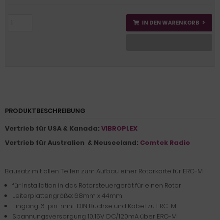
IN DEN WARENKORB
PRODUKTBESCHREIBUNG
Vertrieb für USA & Kanada:
VIBROPLEX
Vertrieb für Australien & Neuseeland:
Comtek Radio
Bausatz mit allen Teilen zum Aufbau einer Rotorkarte für ERC-M
für Installation in das Rotorsteuergerät für einen Rotor
Leiterplattengröße: 68mm x 44mm
Eingang: 6-pin-mini-DIN Buchse und Kabel zu ERC-M
Spannungsversorgung 10..15V DC/120mA über ERC-M