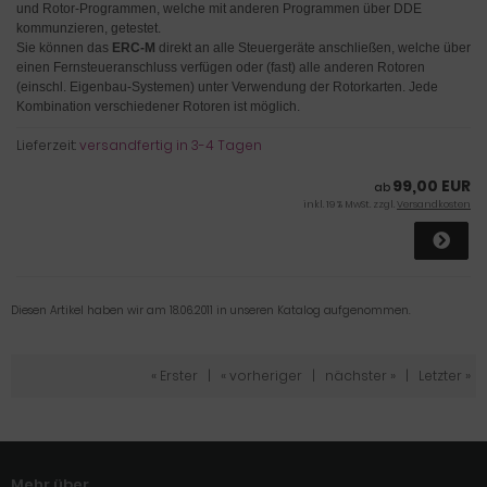
und Rotor-Programmen, welche mit anderen Programmen über DDE
kommunzieren, getestet.
Sie können das
ERC-M
direkt an alle Steuergeräte anschließen, welche über
einen Fernsteueranschluss verfügen oder (fast) alle anderen Rotoren
(einschl. Eigenbau-Systemen) unter Verwendung der Rotorkarten
. Jede
Kombination verschiedener Rotoren ist möglich.
Lieferzeit:
versandfertig in 3-4 Tagen
99,00 EUR
ab
inkl. 19 % MwSt. zzgl.
Versandkosten
Diesen Artikel haben wir am 18.06.2011 in unseren Katalog aufgenommen.
« Erster
|
« vorheriger
|
nächster »
|
Letzter »
Mehr über...