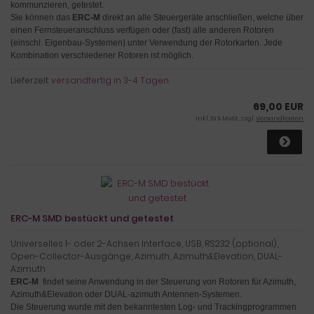
kommunzieren, getestet.
Sie können das
ERC-M
direkt an alle Steuergeräte anschließen, welche über
einen Fernsteueranschluss verfügen oder (fast) alle anderen Rotoren
(einschl. Eigenbau-Systemen) unter Verwendung der Rotorkarten
. Jede
Kombination verschiedener Rotoren ist möglich.
Lieferzeit:
versandfertig in 3-4 Tagen
69,00 EUR
inkl. 19 % MwSt. zzgl.
Versandkosten
ERC-M SMD bestückt und getestet
Universelles 1- oder 2-Achsen Interface, USB, RS232 (optional),
Open-Collector-Ausgänge, Azimuth, Azimuth&Elevation, DUAL-
Azimuth
ERC-M
findet seine Anwendung in der Steuerung von Rotoren für Azimuth,
Azimuth&Elevation oder DUAL-azimuth Antennen-Systemen.
Die Steuerung wurde mit den bekanntesten Log- und Trackingprogrammen