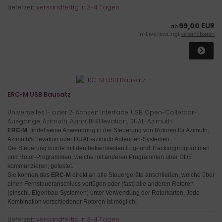
Lieferzeit:
versandfertig in 3-4 Tagen
99,00 EUR
ab
inkl. 19 % MwSt. zzgl.
Versandkosten
ERC-M USB Bausatz
Universelles 1- oder 2-Achsen Interface, USB, Open-Collector-
Ausgänge, Azimuth, Azimuth&Elevation, DUAL-Azimuth
ERC-M
findet seine Anwendung in der Steuerung von Rotoren für Azimuth,
Azimuth&Elevation oder DUAL-azimuth Antennen-Systemen.
Die Steuerung wurde mit den bekanntesten Log- und Trackingprogrammen
und Rotor-Programmen, welche mit anderen Programmen über DDE
kommunzieren, getestet.
Sie können das
ERC-M
direkt an alle Steuergeräte anschließen, welche über
einen Fernsteueranschluss verfügen oder (fast) alle anderen Rotoren
(einschl. Eigenbau-Systemen) unter Verwendung der Rotorkarten
. Jede
Kombination verschiedener Rotoren ist möglich.
Lieferzeit:
versandfertig in 3-4 Tagen