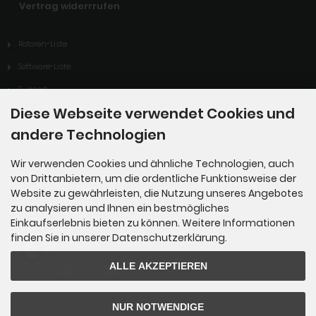
Vertrag widerrrufen
Rotoren-Liste
Software-Liste
Support
Diese Webseite verwendet Cookies und
Download
andere Technologien
ARISS-Kontakt von ITIS Enrico Fermi / Lucca-Italien
Links
Wir verwenden Cookies und ähnliche Technologien, auch
von Drittanbietern, um die ordentliche Funktionsweise der
Website zu gewährleisten, die Nutzung unseres Angebotes
zu analysieren und Ihnen ein bestmögliches
Zahlungsmethoden
Einkaufserlebnis bieten zu können. Weitere Informationen
finden Sie in unserer Datenschutzerklärung.
ALLE AKZEPTIEREN
NUR NOTWENDIGE