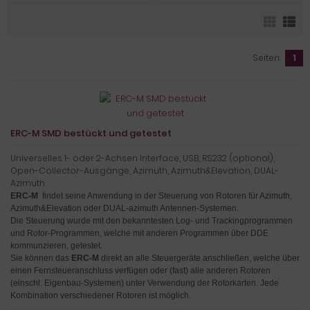
Seiten:
1
ERC-M SMD bestückt und getestet
Universelles 1- oder 2-Achsen Interface, USB, RS232 (optional),
Open-Collector-Ausgänge, Azimuth, Azimuth&Elevation, DUAL-
Azimuth
ERC-M
findet seine Anwendung in der Steuerung von Rotoren für Azimuth,
Azimuth&Elevation oder DUAL-azimuth Antennen-Systemen.
Die Steuerung wurde mit den bekanntesten Log- und Trackingprogrammen
und Rotor-Programmen, welche mit anderen Programmen über DDE
kommunzieren, getestet.
Sie können das
ERC-M
direkt an alle Steuergeräte anschließen, welche über
einen Fernsteueranschluss verfügen oder (fast) alle anderen Rotoren
(einschl. Eigenbau-Systemen) unter Verwendung der Rotorkarten
. Jede
Kombination verschiedener Rotoren ist möglich.