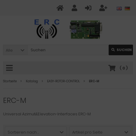
Alle
SUCHEN
(
0
)
Startseite
Katalog
EASY-ROTOR-CONTROL
ERC-M
ERC-M
Universal Azimut&Elevation-Interfaces ERC-M
Sortieren nach ...
Artikel pro Seite