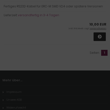
Fertiges RS232-Kabel für ERC-M SMD V2.4 oder spätere Versionen
Lieferzeit:
versandfertig in 3-4 Tagen
10,00 EUR
inkl. 19 % MwSt. zzgl.
Versandkosten
Seiten:
1
Mehr über...
Impressum
Unsere AGB
Widerrufsrecht