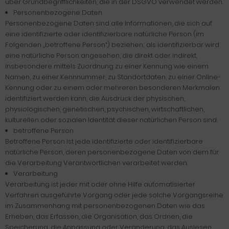
über Grundbegrifflichkeiten, die in der DSGVO verwendet werden.
Personenbezogene Daten
Personenbezogene Daten sind alle Informationen, die sich auf
eine identifizierte oder identifizierbare natürliche Person (im
Folgenden „betroffene Person“) beziehen; als identifizierbar wird
eine natürliche Person angesehen, die direkt oder indirekt,
insbesondere mittels Zuordnung zu einer Kennung wie einem
Namen, zu einer Kennnummer, zu Standortdaten, zu einer Online-
Kennung oder zu einem oder mehreren besonderen Merkmalen
identifiziert werden kann, die Ausdruck der physischen,
physiologischen, genetischen, psychischen, wirtschaftlichen,
kulturellen oder sozialen Identität dieser natürlichen Person sind.
betroffene Person
Betroffene Person ist jede identifizierte oder identifizierbare
natürliche Person, deren personenbezogene Daten von dem für
die Verarbeitung Verantwortlichen verarbeitet werden.
Verarbeitung
Verarbeitung ist jeder mit oder ohne Hilfe automatisierter
Verfahren ausgeführte Vorgang oder jede solche Vorgangsreihe
im Zusammenhang mit personenbezogenen Daten wie das
Erheben, das Erfassen, die Organisation, das Ordnen, die
Speicherung, die Anpassung oder Veränderung, das Auslesen,