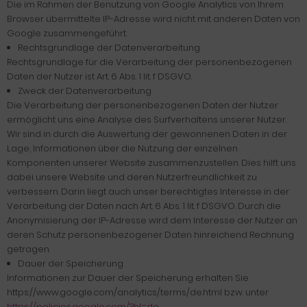
Die im Rahmen der Benutzung von Google Analytics von Ihrem
Browser übermittelte IP-Adresse wird nicht mit anderen Daten von
Google zusammengeführt.
Rechtsgrundlage der Datenverarbeitung
Rechtsgrundlage für die Verarbeitung der personenbezogenen
Daten der Nutzer ist Art. 6 Abs. 1 lit. f DSGVO.
Zweck der Datenverarbeitung
Die Verarbeitung der personenbezogenen Daten der Nutzer
ermöglicht uns eine Analyse des Surfverhaltens unserer Nutzer.
Wir sind in durch die Auswertung der gewonnenen Daten in der
Lage, Informationen über die Nutzung der einzelnen
Komponenten unserer Website zusammenzustellen. Dies hilft uns
dabei unsere Website und deren Nutzerfreundlichkeit zu
verbessern. Darin liegt auch unser berechtigtes Interesse in der
Verarbeitung der Daten nach Art. 6 Abs. 1 lit. f DSGVO. Durch die
Anonymisierung der IP-Adresse wird dem Interesse der Nutzer an
deren Schutz personenbezogener Daten hinreichend Rechnung
getragen.
Dauer der Speicherung
Informationen zur Dauer der Speicherung erhalten Sie
https://www.google.com/analytics/terms/de.html bzw. unter
https://policies.google.com/?hl=de
.