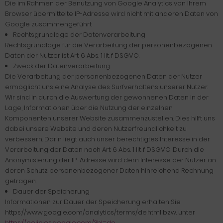
Die im Rahmen der Benutzung von Google Analytics von Ihrem
Browser übermittelte IP-Adresse wird nicht mit anderen Daten von
Google zusammengeführt.
Rechtsgrundlage der Datenverarbeitung
Rechtsgrundlage für die Verarbeitung der personenbezogenen
Daten der Nutzer ist Art. 6 Abs. 1 lit. f DSGVO.
Zweck der Datenverarbeitung
Die Verarbeitung der personenbezogenen Daten der Nutzer
ermöglicht uns eine Analyse des Surfverhaltens unserer Nutzer.
Wir sind in durch die Auswertung der gewonnenen Daten in der
Lage, Informationen über die Nutzung der einzelnen
Komponenten unserer Website zusammenzustellen. Dies hilft uns
dabei unsere Website und deren Nutzerfreundlichkeit zu
verbessern. Darin liegt auch unser berechtigtes Interesse in der
Verarbeitung der Daten nach Art. 6 Abs. 1 lit. f DSGVO. Durch die
Anonymisierung der IP-Adresse wird dem Interesse der Nutzer an
deren Schutz personenbezogener Daten hinreichend Rechnung
getragen.
Dauer der Speicherung
Informationen zur Dauer der Speicherung erhalten Sie
https://www.google.com/analytics/terms/de.html bzw. unter
https://policies.google.com/?hl=de
.