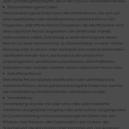
über Grundbegrifflichkeiten, die in der DSGVO verwendet werden.
Personenbezogene Daten
Personenbezogene Daten sind alle Informationen, die sich auf
eine identifizierte oder identifizierbare natürliche Person (im
Folgenden „betroffene Person“) beziehen; als identifizierbar wird
eine natürliche Person angesehen, die direkt oder indirekt,
insbesondere mittels Zuordnung zu einer Kennung wie einem
Namen, zu einer Kennnummer, zu Standortdaten, zu einer Online-
Kennung oder zu einem oder mehreren besonderen Merkmalen
identifiziert werden kann, die Ausdruck der physischen,
physiologischen, genetischen, psychischen, wirtschaftlichen,
kulturellen oder sozialen Identität dieser natürlichen Person sind.
betroffene Person
Betroffene Person ist jede identifizierte oder identifizierbare
natürliche Person, deren personenbezogene Daten von dem für
die Verarbeitung Verantwortlichen verarbeitet werden.
Verarbeitung
Verarbeitung ist jeder mit oder ohne Hilfe automatisierter
Verfahren ausgeführte Vorgang oder jede solche Vorgangsreihe
im Zusammenhang mit personenbezogenen Daten wie das
Erheben, das Erfassen, die Organisation, das Ordnen, die
Speicherung, die Anpassung oder Veränderung, das Auslesen,