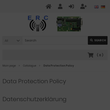
All
SEARCH
(
0
)
Main page
Catalogue
Data Protection Policy
Data Protection Policy
Datenschutzerklärung