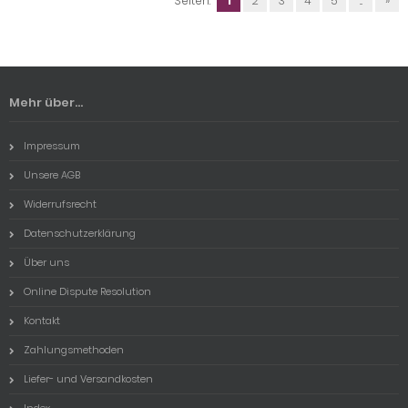
Seiten:
1
2
3
4
5
...
»
Mehr über...
Impressum
Unsere AGB
Widerrufsrecht
Datenschutzerklärung
Über uns
Online Dispute Resolution
Kontakt
Zahlungsmethoden
Liefer- und Versandkosten