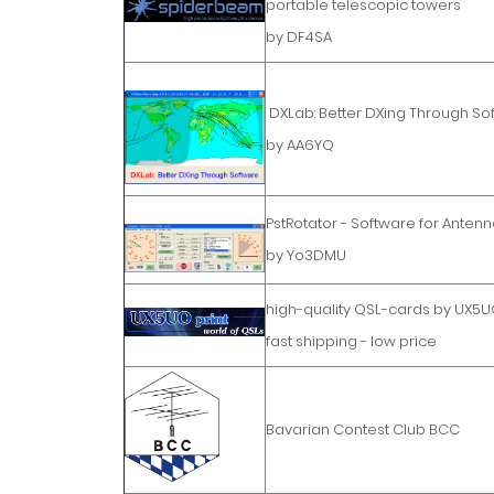
portable telescopic towers
by DF4SA
DXLab: Better DXing Through So
by AA6YQ
PstRotator - Software for Antenn
by Yo3DMU
high-quality QSL-cards by UX5
fast shipping - low price
Bavarian Contest Club BCC