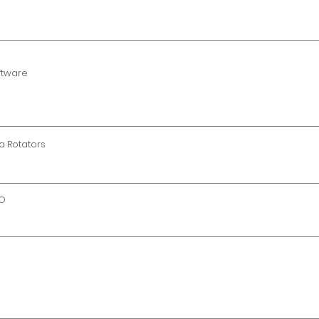
ftware
a Rotators
UO