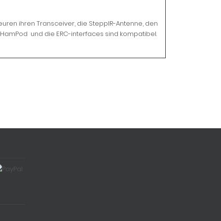
uren ihren Transceiver, die SteppIR-Antenne, den
 HamPod und die ERC-interfaces sind kompatibel.