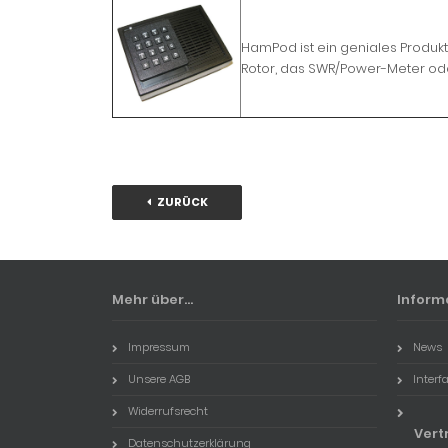
HamPod ist ein geniales Produk
Rotor, das SWR/Power-Meter ode
ZURÜCK
Mehr über...
Inform
Impressum
News
Unsere AGB
Interf
Widerrufsrecht
Vert
Datenschutzerklärung