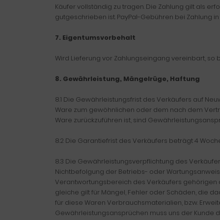
Käufer vollständig zu tragen. Die Zahlung gilt als 
gutgeschrieben ist. PayPal-Gebühren bei Zahlung in
7. Eigentumsvorbehalt
Wird Lieferung vor Zahlungseingang vereinbart, so b
8. Gewährleistung, Mängelrüge, Haftung
8.1 Die Gewährleistungsfrist des Verkäufers auf Neuw
Ware zum gewöhnlichen oder dem nach dem Vertra
Ware zurückzuführen ist, sind Gewährleistungsans
8.2 Die Garantiefrist des Verkäufers beträgt 4 Woch
8.3 Die Gewährleistungsverpflichtung des Verkäufe
Nichtbefolgung der Betriebs- oder Wartungsanweisu
Verantwortungsbereich des Verkäufers gehörigen dr
gleiche gilt für Mängel, Fehler oder Schäden, die
für diese Waren Verbrauchsmaterialien, bzw. Erwei
Gewährleistungsansprüchen muss uns der Kunde die