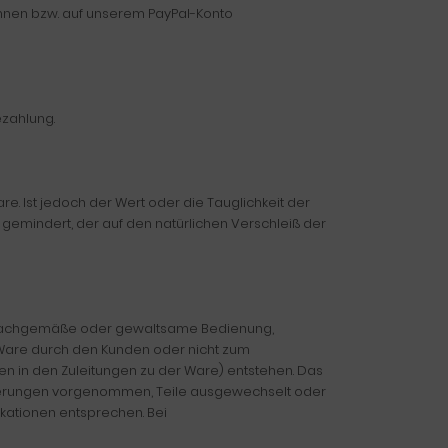
können bzw. auf unserem PayPal-Konto
ezahlung.
re. Ist jedoch der Wert oder die Tauglichkeit der
indert, der auf den natürlichen Verschleiß der
h unsachgemäße oder gewaltsame Bedienung,
 Ware durch den Kunden oder nicht zum
n in den Zuleitungen zu der Ware) entstehen. Das
 Änderungen vorgenommen, Teile ausgewechselt oder
kationen entsprechen. Bei