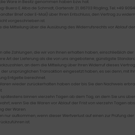
t, die Ware in Besitz genommen haben bzw. hat.
Buero E. Alba de Schmidt, Gartenstr. 21, 86703 Rögling, Tel.: +49 9094
rsandter Brief oder E-Mail) über Ihren Entschluss, den Vertrag zu wide
cht vorgeschrieben ist.
ie die Mitteilung über die Ausübung des Widerrufsrechts vor Ablauf de
 alle Zahlungen, die wir von Ihnen erhalten haben, einschließlich de
ere Art der Lieferung als die von uns angebotene, günstigste Standar
zuzahlen, an dem die Mitteilung über Ihren Widerruf dieses Vertrag
 der ursprünglichen Transaktion eingesetzt haben, es sei denn, mit 
ung Entgelte berechnet.
e Waren wieder zurückerhalten haben oder bis Sie den Nachweis erbr
t.
l spätestens binnen vierzehn Tagen ab dem Tag, an dem Sie uns über 
wahrt, wenn Sie die Waren vor Ablauf der Frist von vierzehn Tagen ab
ng der Waren.
en nur aufkommen, wenn dieser Wertverlust auf einen zur Prüfung der
ckzuführen ist.