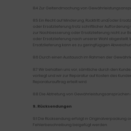
8.4 Zur Geltendmachung von Gewährleistungsansprüc
8.5 Ein Recht auf Minderung, Rücktritt und/oder Er
oder Ersatzlieferung trotz schriftlicher Aufforde
zur Nachbesserung oder Ersatzlieferung nicht zur
oder Ersatzlieferung nach unserer Wahl abgestellt. 
Ersatzlieferung kann es zu geringfügigen Abweichu
8.6 Durch einen Austausch im Rahmen der Gewährlei
8.7 Wir behalten uns vor, sämtliche durch den Kun
vorliegt und wir zur Reparatur auf Kosten des Kunde
Reparaturauftrag erteilt wird.
8.8 Die Abtretung von Gewährleistungsansprüchen an
9. Rücksendungen
9.1 Die Rücksendung erfolgt in Originalverpackung
Fehlerbeschreibung beigefügt werden.