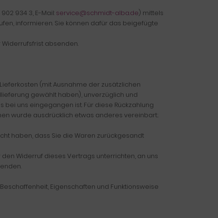
 902 934 3, E-Mail:
service@schmidt-alba.de
) mittels
rrufen, informieren. Sie können dafür das beigefügte
r Widerrufsfrist absenden.
r Lieferkosten (mit Ausnahme der zusätzlichen
dlieferung gewählt haben), unverzüglich und
s bei uns eingegangen ist. Für diese Rückzahlung
Ihnen wurde ausdrücklich etwas anderes vereinbart;
acht haben, dass Sie die Waren zurückgesandt
den Widerruf dieses Vertrags unterrichten, an uns
senden.
 Beschaffenheit, Eigenschaften und Funktionsweise