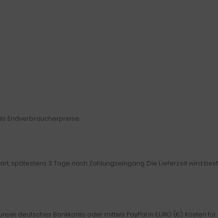
ls Endverbraucherpreise.
nbart, spätestens 3 Tage nach Zahlungseingang. Die Lieferzeit wird b
nser deutsches Bankkonto oder mittels PayPal in EURO (€). Kosten für