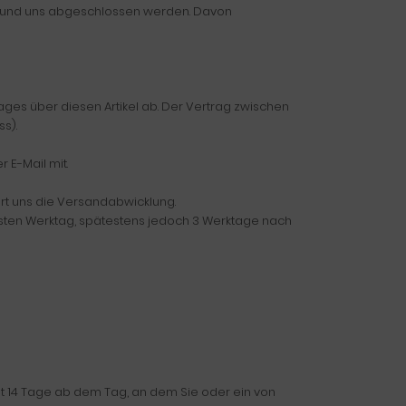
n und uns abgeschlossen werden. Davon
ages über diesen Artikel ab. Der Vertrag zwischen
s).
 E-Mail mit.
rt uns die Versandabwicklung.
sten Werktag, spätestens jedoch 3 Werktage nach
gt 14 Tage ab dem Tag, an dem Sie oder ein von