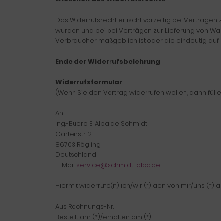
Das Widerrufsrecht erlischt vorzeitig bei Verträg
wurden und bei bei Verträgen zur Lieferung von War
Verbraucher maßgeblich ist oder die eindeutig auf 
Ende der Widerrufsbelehrung
Widerrufsformular
(Wenn Sie den Vertrag widerrufen wollen, dann fülle
An
Ing.-Buero E. Alba de Schmidt
Gartenstr. 21
86703 Rögling
Deutschland
E-Mail:
service@schmidt-alba.de
Hiermit widerrufe(n) ich/wir (*) den von mir/uns (
Aus Rechnungs-Nr.:
Bestellt am (*)/erhalten am (*):