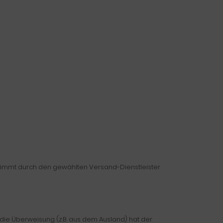
estimmt durch den gewählten Versand-Dienstleister
 die Überweisung (z.B. aus dem Ausland) hat der