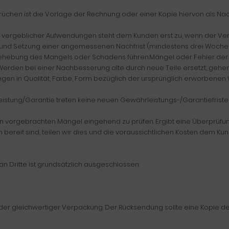
hen ist die Vorlage der Rechnung oder einer Kopie hiervon als Nach
satz vergeblicher Aufwendungen steht dem Kunden erst zu, wenn der V
rung und Setzung einer angemessenen Nachfrist (mindestens drei Woc
 Behebung des Mangels oder Schadens führen.Mängel oder Fehler de
Werden bei einer Nachbesserung alte durch neue Teile ersetzt, gehen d
ngen in Qualität, Farbe, Form bezüglich der ursprünglich erworbene
stung/Garantie treten keine neuen Gewährleistungs-/Garantiefristen 
den vorgebrachten Mängel eingehend zu prüfen. Ergibt eine Überprüf
n bereit sind, teilen wir dies und die voraussichtlichen Kosten dem Ku
 Dritte ist grundsätzlich ausgeschlossen.
 oder gleichwertiger Verpackung. Der Rücksendung sollte eine Kopie 