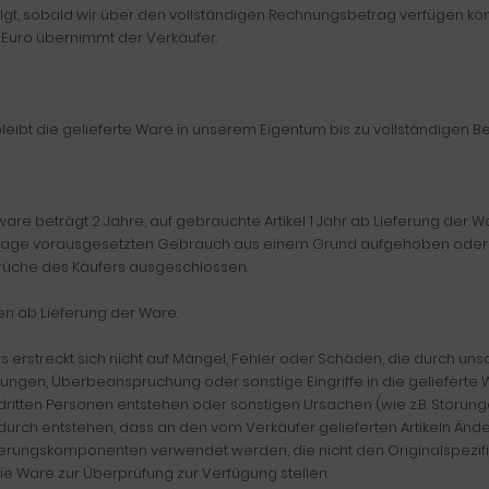
erfolgt, sobald wir über den vollständigen Rechnungsbetrag verfügen 
 Euro übernimmt der Verkäufer.
leibt die gelieferte Ware in unserem Eigentum bis zu vollständigen B
are beträgt 2 Jahre, auf gebrauchte Artikel 1 Jahr ab Lieferung der Wa
ge vorausgesetzten Gebrauch aus einem Grund aufgehoben oder gem
prüche des Käufers ausgeschlossen.
en ab Lieferung der Ware.
rs erstreckt sich nicht auf Mängel, Fehler oder Schäden, die durc
ngen, Überbeanspruchung oder sonstige Eingriffe in die gelieferte
itten Personen entstehen oder sonstigen Ursachen (wie z.B. Störunge
 dadurch entstehen, dass an den vom Verkäufer gelieferten Artikeln
terungskomponenten verwendet werden, die nicht den Originalspezifi
 Ware zur Überprüfung zur Verfügung stellen.