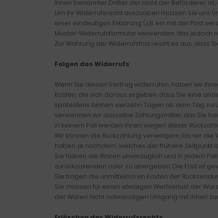
Ihnen benannter Dritter der nicht der Beförderer is
Um Ihr Widerrufsrecht auszuüben müssen Sie uns (Ing.-
einer eindeutigen Erklärung (z.B. ein mit der Post ve
Muster-Widerrufsformular verwenden, das jedoch ni
Zur Wahrung der Widerrufsfrist reicht es aus, dass S
Folgen des Widerrufs
Wenn Sie diesen Vertrag widerrufen, haben wir Ihnen
Kosten, die sich daraus ergeben, dass Sie eine and
spätestens binnen vierzehn Tagen ab dem Tag zurück
verwenden wir dasselbe Zahlungsmittel, das Sie bei
in keinem Fall werden Ihnen wegen dieser Rückzahl
Wir können die Rückzahlung verweigern, bis wir di
haben, je nachdem, welches der frühere Zeitpunkt is
Sie haben die Waren unverzüglich und in jedem Fal
zurückzusenden oder zu übergeben. Die Frist ist ge
Sie tragen die unmittelbaren Kosten der Rücksendu
Sie müssen für einen etwaigen Wertverlust der War
der Waren nicht notwendigen Umgang mit ihnen zurü
Erlöschen des Widerrufsrechts