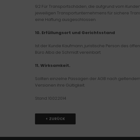
9.2 Für Transportschäden, die aufgrund vom Kunde
jeweiligen Transportunternehmens für sichere Tran
eine Haftung ausgeschlossen.
10. Erfüllungsort und Gerichtsstand
Ist der Kunde Kaufmann, juristische Person des öffen
Büro Alba de Schmidt vereinbart.
11. Wirksamkeit.
Sollten einzelne Passagen der AGB nach geltendem Re
Versionen ihre Gültigkeit.
Stand: 10.02.2014
ZURÜCK