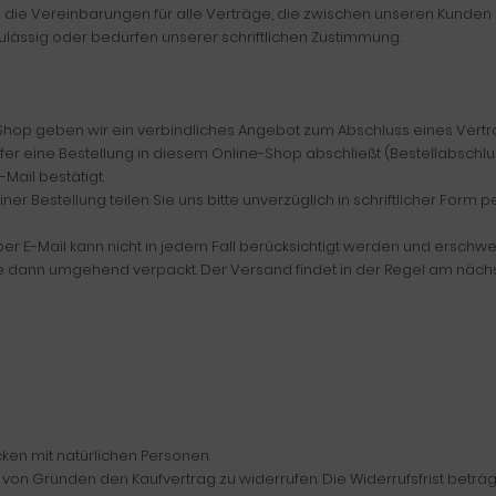
die Vereinbarungen für alle Verträge, die zwischen unseren Kunde
ässig oder bedürfen unserer schriftlichen Zustimmung.
e-Shop geben wir ein verbindliches Angebot zum Abschluss eines Vertr
r eine Bestellung in diesem Online-Shop abschließt (Bestellabschlus
-Mail bestätigt.
Bestellung teilen Sie uns bitte unverzüglich in schriftlicher Form per
r E-Mail kann nicht in jedem Fall berücksichtigt werden und erschwe
 dann umgehend verpackt. Der Versand findet in der Regel am näch
cken mit natürlichen Personen.
on Gründen den Kaufvertrag zu widerrufen. Die Widerrufsfrist beträ