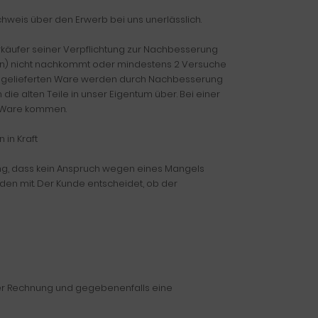
weis über den Erwerb bei uns unerlässlich.
erkäufer seiner Verpflichtung zur Nachbesserung
hen) nicht nachkommt oder mindestens 2 Versuche
r gelieferten Ware werden durch Nachbesserung
ie alten Teile in unser Eigentum über. Bei einer
n Ware kommen.
in Kraft
ung, dass kein Anspruch wegen eines Mangels
nden mit. Der Kunde entscheidet, ob der
der Rechnung und gegebenenfalls eine