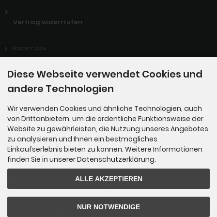
Vertrag widerrrufen
Rotoren-Liste
Software-Liste
Diese Webseite verwendet Cookies und
Support
andere Technologien
Download
Wir verwenden Cookies und ähnliche Technologien, auch
ARISS-Kontakt von ITIS Enrico Fermi / Lucca-Italien
von Drittanbietern, um die ordentliche Funktionsweise der
Links
Website zu gewährleisten, die Nutzung unseres Angebotes
zu analysieren und Ihnen ein bestmögliches
Einkaufserlebnis bieten zu können. Weitere Informationen
finden Sie in unserer Datenschutzerklärung.
Zahlungsmethoden
ALLE AKZEPTIEREN
NUR NOTWENDIGE