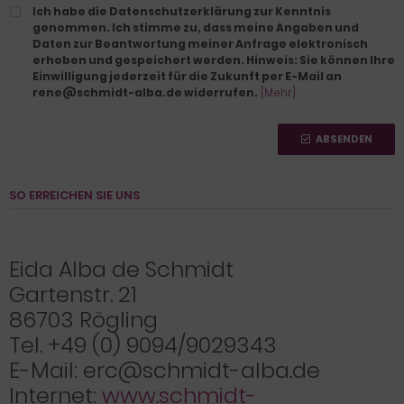
Ich habe die Datenschutzerklärung zur Kenntnis
genommen. Ich stimme zu, dass meine Angaben und
Daten zur Beantwortung meiner Anfrage elektronisch
erhoben und gespeichert werden. Hinweis: Sie können Ihre
Einwilligung jederzeit für die Zukunft per E-Mail an
rene@schmidt-alba.de widerrufen.
[Mehr]
ABSENDEN
SO ERREICHEN SIE UNS
Eida Alba de Schmidt
Gartenstr. 21
86703 Rögling
Tel. +49 (0) 9094/9029343
E-Mail: erc@schmidt-alba.de
Internet:
www.schmidt-