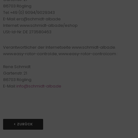
86703 Rögling
Tel. +49 (0) 9094/9029343
E-Mail: erc@schmidt-alba.de
Internet: www.schmidt-alba.de/eshop
USt.-Id-Nr. DE 273580463
Verantwortlicher der Internetseite www.schmidt-alba.de.
www.easy-rotor-control.de, www.easy-rotor-control.com :
Rene Schmidt
Gartenstr. 21
86703 Rögling
E-Mail:
info@schmidt-alba.de
ZURÜCK