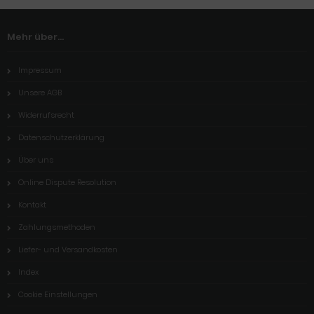
Mehr über...
Impressum
Unsere AGB
Widerrufsrecht
Datenschutzerklärung
Über uns
Online Dispute Resolution
Kontakt
Zahlungsmethoden
Liefer- und Versandkosten
Index
Cookie Einstellungen