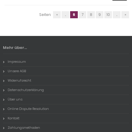
Seiten:
«
...
6
7
8
9
10
...
»
Mehr über...
Impressum
Unsere AGB
Widerrufsrecht
Datenschutzerklärung
Über uns
Online Dispute Resolution
Kontakt
Zahlungsmethoden