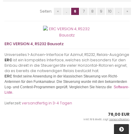
Seiten:
«
...
6
7
8
9
10
...
»
ERC VERSION 4, RS232 Bausatz
Universelles 1-Achsen-Interface für Azimut, RS232, Relais-Ausgänge
ERC
ist ein kompaktes Interface, welches sich besonders für den
Einbau direkt in die Steuergeräte vieler Horizontal-Rotoren eignet,
da es bereits die notwendigen Relais bestückt hat.
ERC
findet seine Anwendung in der klassischen Steuerung von Richt-
Antennen für den Funkamateur. Die Steuerung wurde mit den bekanntesten
Log- und Contest-Programmen geprüft. Vergleichen Sie hierzu die
Software-
Liste
.
Lieferzeit:
versandfertig in 3-4 Tagen
76,00 EUR
inkl. 19 % MwSt. zzgl.
Versandkosten